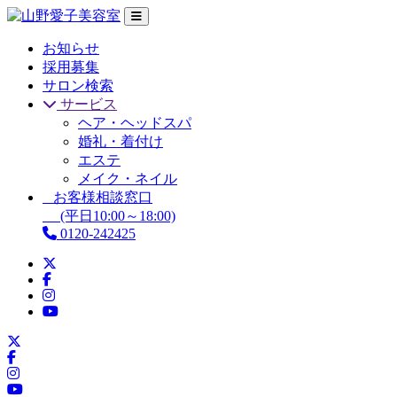
お知らせ
採用募集
サロン検索
サービス
ヘア・ヘッドスパ
婚礼・着付け
エステ
メイク・ネイル
お客様相談窓口
(平日10:00～18:00)
0120-242425
X
Facebook
Instagram
YouTube
X
Facebook
Instagram
YouTube