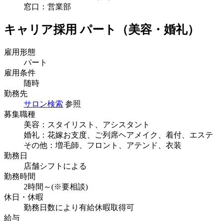
窓口：営業部
キャリア採用 パート（美容・婚礼）
雇用形態
パート
雇用条件
随時
勤務先
サロン検索
参照
募集職種
美容：スタイリスト、アシスタント
婚礼：花嫁お支度、ご列席ヘアメイク、着付、エステ
その他：増毛師、フロント、アテンド、衣装
勤務日
店舗シフトによる
勤務時間
2時間～(※要相談)
休日・休暇
勤務日数により有給休暇取得可
給与