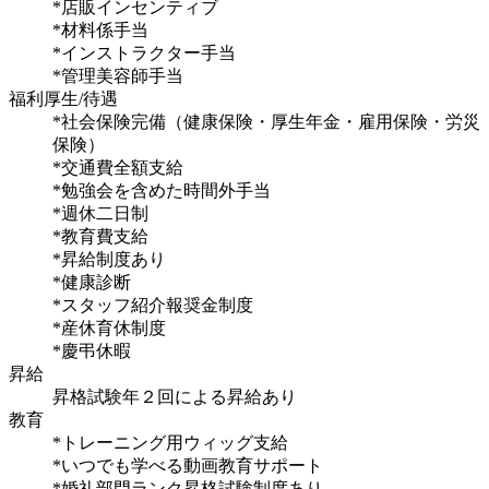
*店販インセンティブ
*材料係手当
*インストラクター手当
*管理美容師手当
福利厚生/待遇
*社会保険完備（健康保険・厚生年金・雇用保険・労災
保険）
*交通費全額支給
*勉強会を含めた時間外手当
*週休二日制
*教育費支給
*昇給制度あり
*健康診断
*スタッフ紹介報奨金制度
*産休育休制度
*慶弔休暇
昇給
昇格試験年２回による昇給あり
教育
*トレーニング用ウィッグ支給
*いつでも学べる動画教育サポート
*婚礼部門ランク昇格試験制度あり