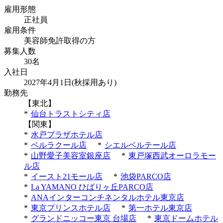
雇用形態
正社員
雇用条件
美容師免許取得の方
募集人数
30名
入社日
2027年4月1日(秋採用あり)
勤務先
【東北】
*
仙台トラストシティ店
【関東】
*
水戸プラザホテル店
*
ベルラクール店
*
シエルベルテール店
*
山野愛子美容室銀座店
*
東戸塚西武オーロラモー
ル店
*
イースト21モール店
*
池袋PARCO店
*
La YAMANO ひばりヶ丘PARCO店
*
ANAインターコンチネンタルホテル東京店
*
東京プリンスホテル店
*
第一ホテル東京店
*
グランドニッコー東京 台場店
*
東京ドームホテル