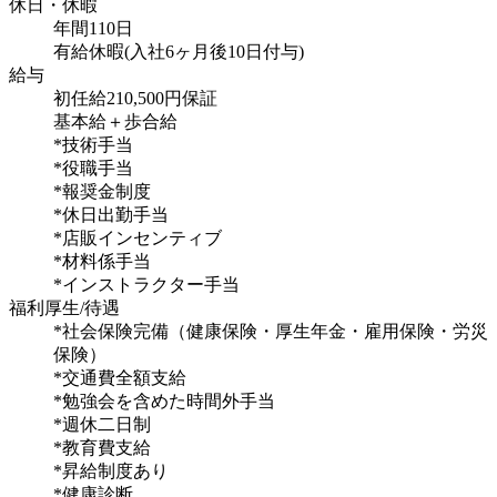
休日・休暇
年間110日
有給休暇(入社6ヶ月後10日付与)
給与
初任給210,500円保証
基本給＋歩合給
*技術手当
*役職手当
*報奨金制度
*休日出勤手当
*店販インセンティブ
*材料係手当
*インストラクター手当
福利厚生/待遇
*社会保険完備（健康保険・厚生年金・雇用保険・労災
保険）
*交通費全額支給
*勉強会を含めた時間外手当
*週休二日制
*教育費支給
*昇給制度あり
*健康診断