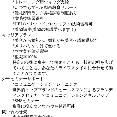
*トレーニング用ウィッグ支給
*いつでも学べる動画教育サポート
*婚礼部門ランク昇格試験制度あり
*増毛技術習得可
*HBL(ハリウッドブロウリフト)技術習得可
*着物講座(着物の知識学べます！)
キャリアプラン
*美容から婚礼へ、婚礼から美容へ職種選択可
*メリハリをつけて働ける
*ママ美容師活躍中
*復職率100%
特定の技術に集中して極めることも、技術の幅を広げ
ていくことも、あなたのライフスタイルに合わせて働
くことができます。
外部セミナーサポート
*コミュニケーショントレーニング
世界的トップブランドのセールスマンによるブランデ
ィングセミナーでコミュニケーションスキルアップ
*SNSセミナー
集客に役立つノウハウを習得可能
問い合わせ先