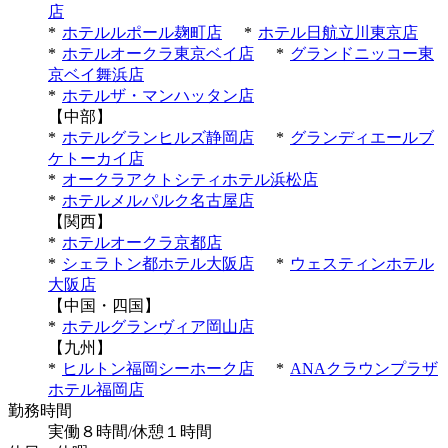
店
*
ホテルルポール麹町店
*
ホテル日航立川東京店
*
ホテルオークラ東京ベイ店
*
グランドニッコー東
京ベイ舞浜店
*
ホテルザ・マンハッタン店
【中部】
*
ホテルグランヒルズ静岡店
*
グランディエールブ
ケトーカイ店
*
オークラアクトシティホテル浜松店
*
ホテルメルパルク名古屋店
【関西】
*
ホテルオークラ京都店
*
シェラトン都ホテル大阪店
*
ウェスティンホテル
大阪店
【中国・四国】
*
ホテルグランヴィア岡山店
【九州】
*
ヒルトン福岡シーホーク店
*
ANAクラウンプラザ
ホテル福岡店
勤務時間
実働８時間/休憩１時間