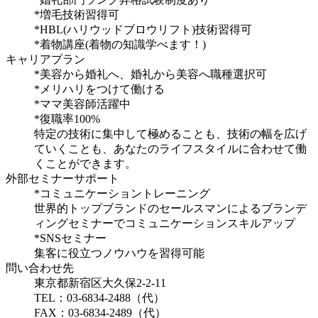
*増毛技術習得可
*HBL(ハリウッドブロウリフト)技術習得可
*着物講座(着物の知識学べます！)
キャリアプラン
*美容から婚礼へ、婚礼から美容へ職種選択可
*メリハリをつけて働ける
*ママ美容師活躍中
*復職率100%
特定の技術に集中して極めることも、技術の幅を広げ
ていくことも、あなたのライフスタイルに合わせて働
くことができます。
外部セミナーサポート
*コミュニケーショントレーニング
世界的トップブランドのセールスマンによるブランデ
ィングセミナーでコミュニケーションスキルアップ
*SNSセミナー
集客に役立つノウハウを習得可能
問い合わせ先
東京都新宿区大久保2-2-11
TEL：03-6834-2488（代）
FAX：03-6834-2489（代）