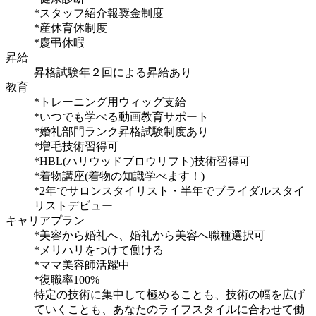
*スタッフ紹介報奨金制度
*産休育休制度
*慶弔休暇
昇給
昇格試験年２回による昇給あり
教育
*トレーニング用ウィッグ支給
*いつでも学べる動画教育サポート
*婚礼部門ランク昇格試験制度あり
*増毛技術習得可
*HBL(ハリウッドブロウリフト)技術習得可
*着物講座(着物の知識学べます！)
*2年でサロンスタイリスト・半年でブライダルスタイ
リストデビュー
キャリアプラン
*美容から婚礼へ、婚礼から美容へ職種選択可
*メリハリをつけて働ける
*ママ美容師活躍中
*復職率100%
特定の技術に集中して極めることも、技術の幅を広げ
ていくことも、あなたのライフスタイルに合わせて働